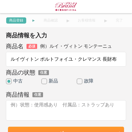
商品登録
商品確認
お客様情報
完了
商品情報を入力
商品名
例）ルイ・ヴィトン モンテーニュ
必須
商品の状態
任意
中古
新品
故障
商品情報
任意