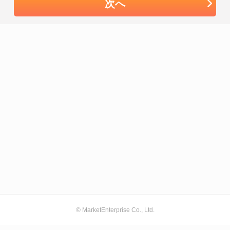
次へ
© MarketEnterprise Co., Ltd.