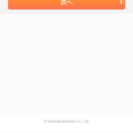
次へ
© MarketEnterprise Co., Ltd.