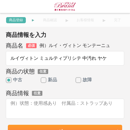
商品登録
商品確認
お客様情報
完了
商品情報を入力
商品名
例）ルイ・ヴィトン モンテーニュ
必須
商品の状態
任意
中古
新品
故障
商品情報
任意