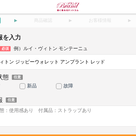
商品確認
お客様情報
報を入力
例）ルイ・ヴィトン モンテーニュ
必須
状態
任意
古
新品
故障
報
任意