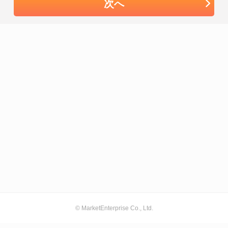
次へ
© MarketEnterprise Co., Ltd.