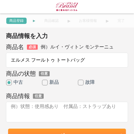
商品登録
商品確認
お客様情報
完了
商品情報を入力
商品名
例）ルイ・ヴィトン モンテーニュ
必須
商品の状態
任意
中古
新品
故障
商品情報
任意