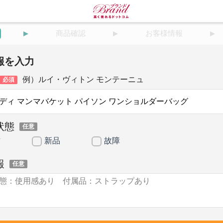
商品確認
お客様情報
報を入力
例）ルイ・ヴィトン モンテーニュ
必須
状態
任意
古
新品
故障
報
任意