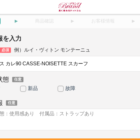
商品確認
お客様情報
報を入力
例）ルイ・ヴィトン モンテーニュ
必須
状態
任意
古
新品
故障
報
任意