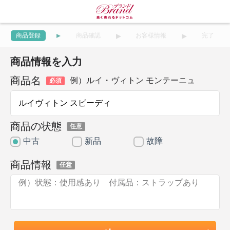
商品登録
商品確認
お客様情報
完了
商品情報を入力
商品名
例）ルイ・ヴィトン モンテーニュ
必須
商品の状態
任意
中古
新品
故障
商品情報
任意