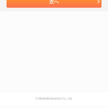
次へ
© MarketEnterprise Co., Ltd.