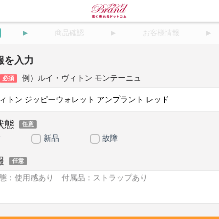
商品確認
お客様情報
報を入力
例）ルイ・ヴィトン モンテーニュ
必須
状態
任意
古
新品
故障
報
任意