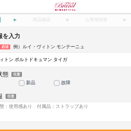
商品確認
お客様情報
報を入力
例）ルイ・ヴィトン モンテーニュ
必須
状態
任意
古
新品
故障
報
任意