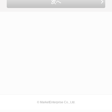
次へ
© MarketEnterprise Co., Ltd.