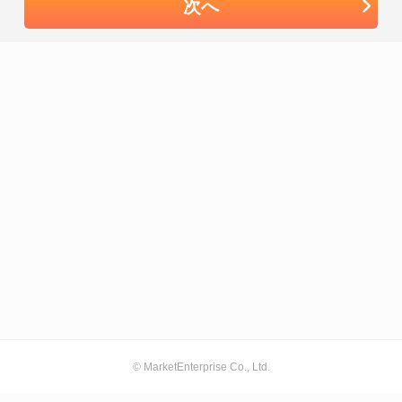
次へ
© MarketEnterprise Co., Ltd.