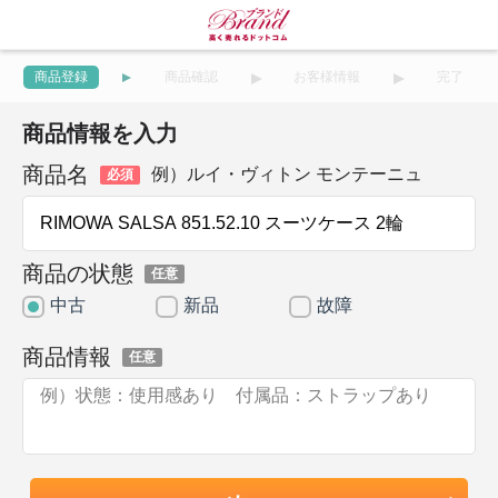
商品登録
商品確認
お客様情報
完了
商品情報を入力
商品名
例）ルイ・ヴィトン モンテーニュ
必須
商品の状態
任意
中古
新品
故障
商品情報
任意