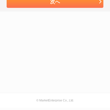
次へ
© MarketEnterprise Co., Ltd.