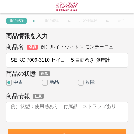
商品登録
商品確認
お客様情報
完了
商品情報を入力
商品名
例）ルイ・ヴィトン モンテーニュ
必須
商品の状態
任意
中古
新品
故障
商品情報
任意