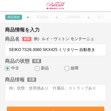
商品登録
商品確認
お客様情報
完了
商品情報を入力
商品名
例）ルイ・ヴィトン モンテーニュ
必須
商品の状態
任意
中古
新品
故障
商品情報
任意