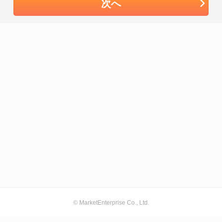
次へ
© MarketEnterprise Co., Ltd.