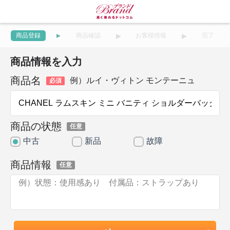
商品登録
商品確認
お客様情報
完了
商品情報を入力
商品名
例）ルイ・ヴィトン モンテーニュ
必須
商品の状態
任意
中古
新品
故障
商品情報
任意