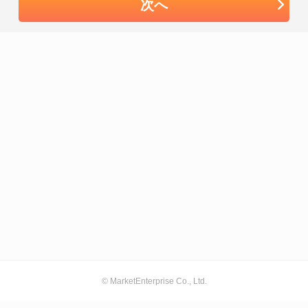
次へ
© MarketEnterprise Co., Ltd.