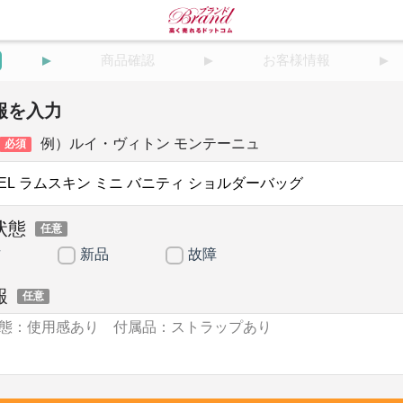
商品確認
お客様情報
報を入力
例）ルイ・ヴィトン モンテーニュ
必須
状態
任意
古
新品
故障
報
任意