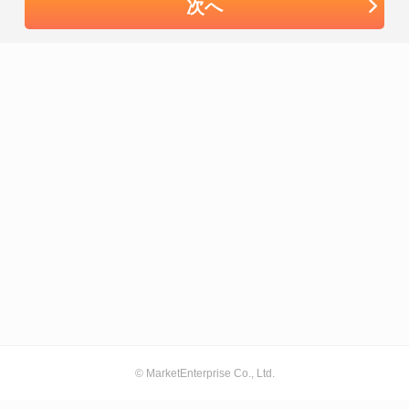
次へ
© MarketEnterprise Co., Ltd.