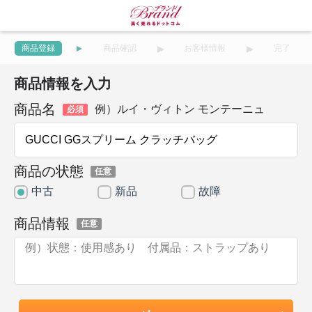
商品登録
商品確認
お客様情報
完了
商品情報を入力
商品名
例）ルイ・ヴィトン モンテーニュ
必須
商品の状態
任意
中古
新品
故障
商品情報
任意