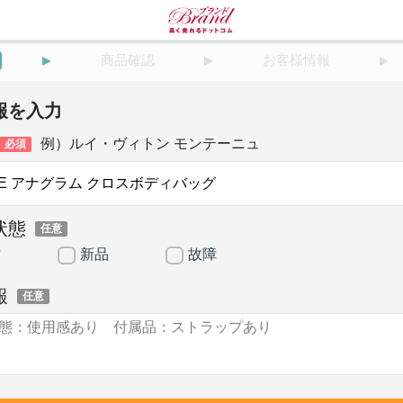
商品確認
お客様情報
報を入力
例）ルイ・ヴィトン モンテーニュ
必須
状態
任意
古
新品
故障
報
任意