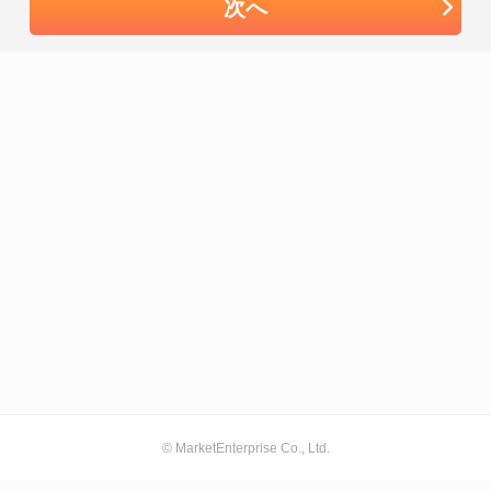
次へ
© MarketEnterprise Co., Ltd.