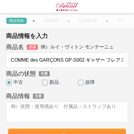
商品登録
商品確認
お客様情報
完了
商品情報を入力
商品名
例）ルイ・ヴィトン モンテーニュ
必須
商品の状態
任意
中古
新品
故障
商品情報
任意