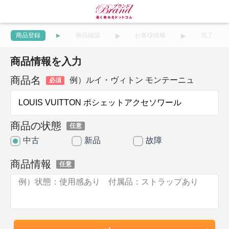
商品登録
商品確認
お客様情報
完了
商品情報を入力
商品名
例）ルイ・ヴィトン モンテーニュ
必須
商品の状態
任意
中古
新品
故障
商品情報
任意