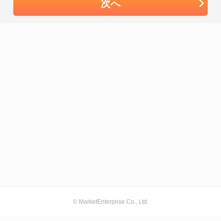
次へ
© MarketEnterprise Co., Ltd.