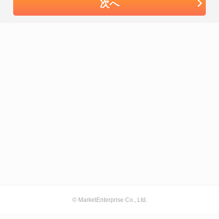
次へ
© MarketEnterprise Co., Ltd.