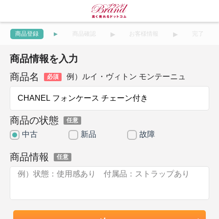
商品登録
商品確認
お客様情報
完了
商品情報を入力
商品名
例）ルイ・ヴィトン モンテーニュ
必須
商品の状態
任意
中古
新品
故障
商品情報
任意