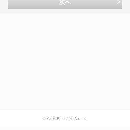
次へ
© MarketEnterprise Co., Ltd.