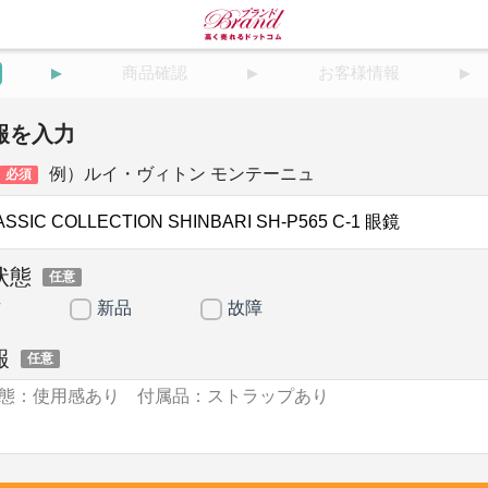
商品確認
お客様情報
報を入力
例）ルイ・ヴィトン モンテーニュ
必須
状態
任意
古
新品
故障
報
任意