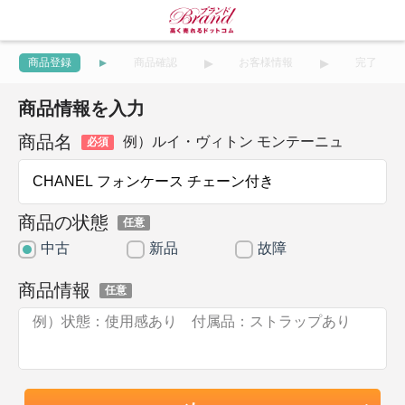
商品登録
商品確認
お客様情報
完了
商品情報を入力
商品名
例）ルイ・ヴィトン モンテーニュ
必須
商品の状態
任意
中古
新品
故障
商品情報
任意