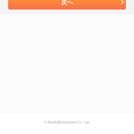
次へ
© MarketEnterprise Co., Ltd.