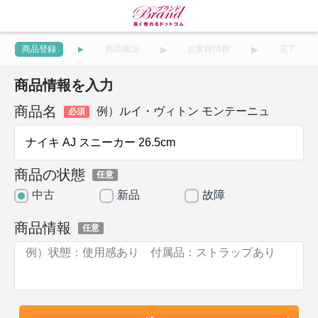
商品登録
商品確認
お客様情報
完了
商品情報を入力
商品名
例）ルイ・ヴィトン モンテーニュ
必須
商品の状態
任意
中古
新品
故障
商品情報
任意