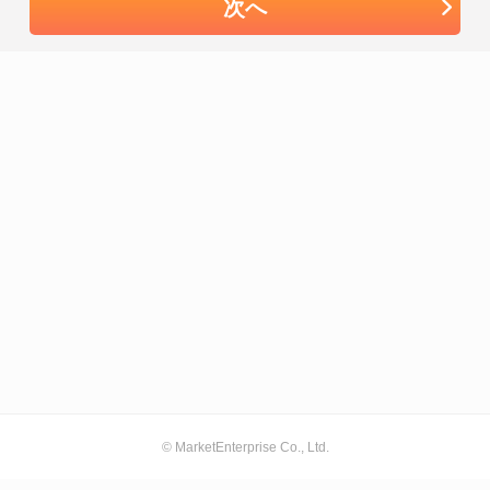
次へ
© MarketEnterprise Co., Ltd.