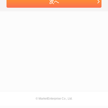
次へ
© MarketEnterprise Co., Ltd.