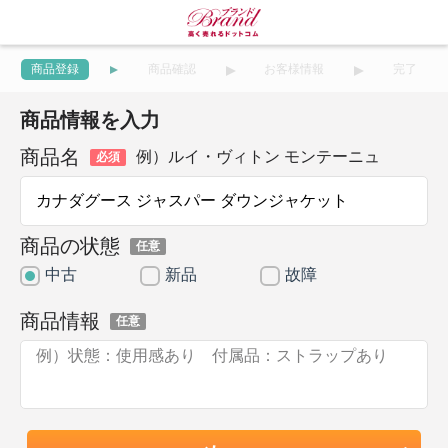
商品登録
商品確認
お客様情報
完了
商品情報を入力
商品名
例）ルイ・ヴィトン モンテーニュ
必須
商品の状態
任意
中古
新品
故障
商品情報
任意