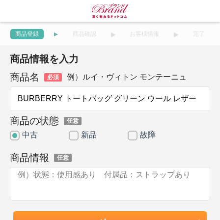
商品登録
商品確認
お客様情報
完了
商品情報を入力
商品名
例）ルイ・ヴィトン モンテーニュ
必須
商品の状態
任意
中古
新品
故障
商品情報
任意