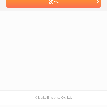
次へ
© MarketEnterprise Co., Ltd.