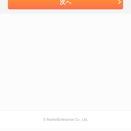
次へ
© MarketEnterprise Co., Ltd.