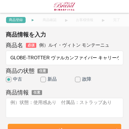
商品登録
商品確認
お客様情報
完了
商品情報を入力
商品名
例）ルイ・ヴィトン モンテーニュ
必須
商品の状態
任意
中古
新品
故障
商品情報
任意