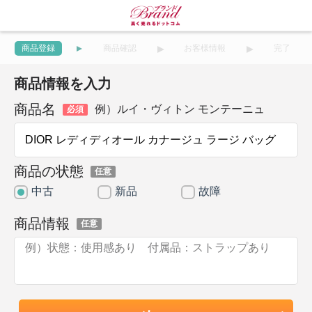
商品登録
商品確認
お客様情報
完了
商品情報を入力
商品名
例）ルイ・ヴィトン モンテーニュ
必須
商品の状態
任意
中古
新品
故障
商品情報
任意