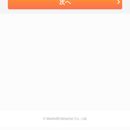
次へ
© MarketEnterprise Co., Ltd.