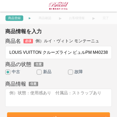
商品登録
商品確認
お客様情報
完了
商品情報を入力
商品名
例）ルイ・ヴィトン モンテーニュ
必須
商品の状態
任意
中古
新品
故障
商品情報
任意