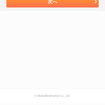
次へ
© MarketEnterprise Co., Ltd.