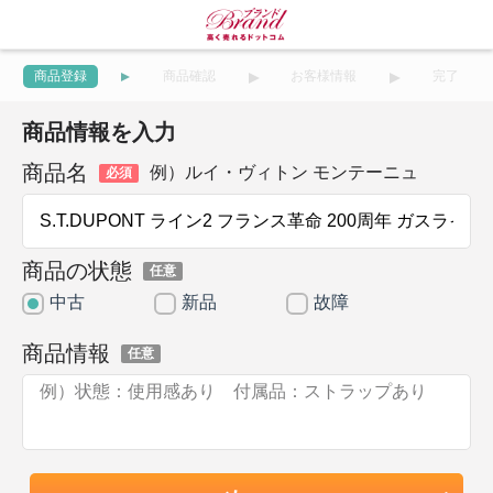
商品登録
商品確認
お客様情報
完了
商品情報を入力
商品名
例）ルイ・ヴィトン モンテーニュ
必須
商品の状態
任意
中古
新品
故障
商品情報
任意