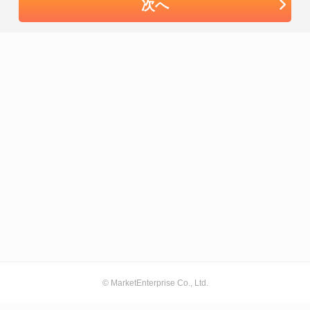
次へ
© MarketEnterprise Co., Ltd.