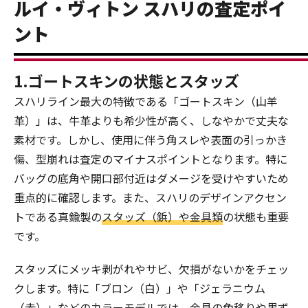
ルイ・ヴィトン スハリの査定ポイ
ント
1.ゴートスキンの状態とスタッズ
スハリライン最大の特徴である「ゴートスキン（山羊
革）」は、牛革よりも希少性が高く、しなやかで丈夫な
素材です。しかし、使用に伴う角スレや表面の引っかき
傷、型崩れは査定のマイナスポイントとなります。特に
バッグの底角や開口部付近はダメージを受けやすいため
重点的に確認します。また、スハリのデザインアクセン
トである真鍮製の
スタッズ（鋲）や金具類
の状態も重要
です。
スタッズにメッキ剥がれやサビ、欠損がないかをチェッ
クします。特に「ブロン（白）」や「ジェラニウム
（赤）」などのカラーモデルでは、金具の色移りや黒ず