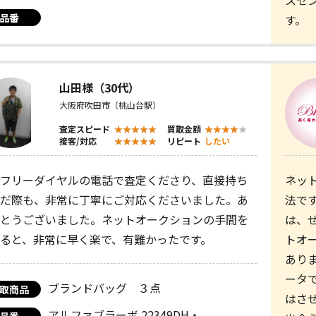
スセ
品番
す。
山田様（30代）
大阪府吹田市（桃山台駅）
査定スピード
買取金額
接客/対応
リピート
したい
フリーダイヤルの電話で査定くださり、直接持ち
ネッ
だ際も、非常に丁寧にご対応くださいました。あ
法で
とうございました。ネットオークションの手間を
は、
ると、非常に早く楽で、有難かったです。
トオ
あり
ータ
ブランドバッグ ３点
取商品
はさ
アルファブラーボ 22349DH・