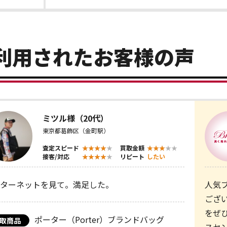
利用されたお客様の声
ミツル様（20代）
東京都葛飾区（金町駅）
査定スピード
買取金額
接客/対応
リピート
したい
ターネットを見て。満足した。
人気
ござ
をぜ
ポーター（Porter）ブランドバッグ
取商品