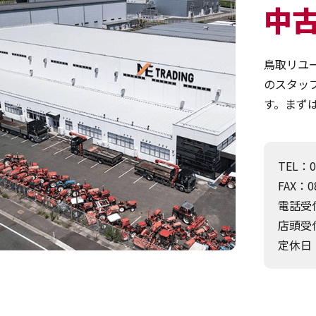
中
鳥取リユ
のスタッ
す。まず
TEL：0
FAX：08
電話受付
店頭受付
定休日