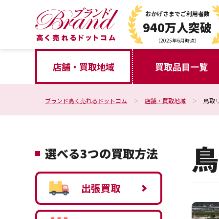
おかげさまで
ご利用者数
940万人突破
（2025年6月時点）
店舗・買取地域
買取品目一覧
ブランド高く売れるドットコム
店舗・買取地域
鳥取
鳥
選べる3つの買取方法
出張買取