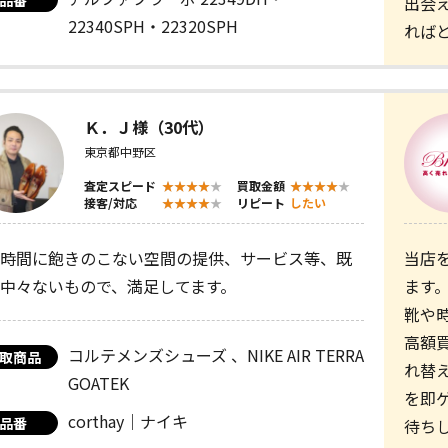
品番
出会
22340SPH・22320SPH
れば
Ｋ．Ｊ様（30代）
東京都中野区
査定スピード
買取金額
接客/対応
リピート
したい
時間に飽きのこない空間の提供、サービス等、既
当店
中々ないもので、満足してます。
ます
靴や
高額
コルテメンズシューズ 、NIKE AIR TERRA
取商品
れ替
GOATEK
を即
corthay｜ナイキ
品番
待ち