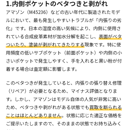
1.内側ポケットのベタつきと剥がれ
アマゾン（M45236）などの古い年代に製造されたモデ
ルにおいて、最も発生しやすいトラブルが「内張りの劣
化」です。日本の湿度の高い気候により、内側に使用さ
れている合成皮革素材が加水分解を起こし、
表面がベタ
ついたり、塗装が剥がれてきたりする
現象です。特に使
用頻度の低いサブポケット（前面ポケット）や内側の小
さいポケットで発生しやすく、手を入れると黒い粉が付
着する場合は査定額に影響します。
このベタつきが発生していると、内張りの張り替え修理
（リペア）が必要となるため、マイナス評価となりま
す。しかし、アマゾンはモデル自体の人気が非常に高い
ため、ベタつきや剥がれがある状態でも
買取を断られる
ことはほとんどありません
。状態に応じた適正な価格を
ご提示いたしますので、そのままの状態でお持ち込みく