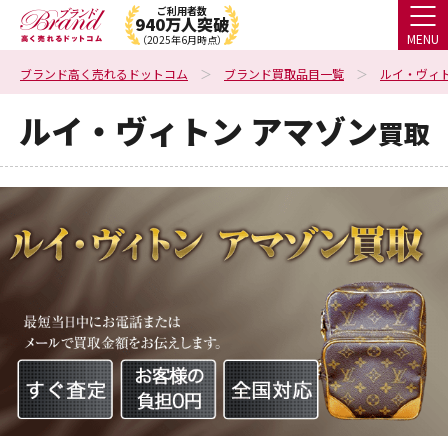
ご利用者数
940万人突破
MENU
（2025年6月時点）
ブランド高く売れるドットコム
ブランド買取品目一覧
ルイ・ヴィ
ルイ・ヴィトン アマゾン
買取