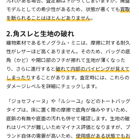
汚れがある場合、査定額は下がってしまいますが、廃盤
モデルとしての希少性があるため、状態が悪くても
買取
を断られることはほとんどありません
。
2.角スレと生地の破れ
織物素材であるモノグラム・ミニは、摩擦に対する耐久
性がレザーほど高くありません。そのため、バッグの底
角（かど）や開口部のフチが擦れて生地が薄くなった
り、さらに進行すると
破れて内部のパイピングが見えて
しまったり
することがあります。査定時には、これらの
ダメージレベルを詳細にチェックします。
「ジョセフィーヌ」や「ルシーユ」などのトートバッグ
タイプは、床に置く際の摩擦で底角が傷みやすいため、
底鋲の有無や底面の汚れも併せて確認します。生地の破
れはリペアが難しいためマイナス評価となりますが、ブ
ランド自体の需要が高いため、
使用感がある状態でもお