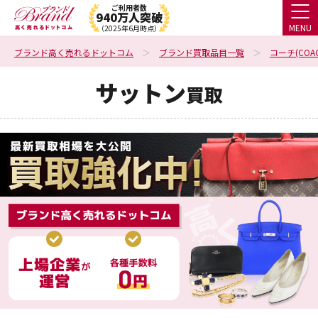
ご利用者数
940万人突破
MENU
（2025年6月時点）
ブランド高く売れるドットコム
ブランド買取品目一覧
コーチ(COAC
サットン
買取