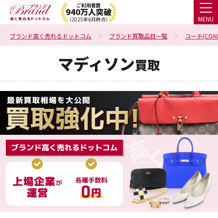
ご利用者数
940万人突破
MENU
（2025年6月時点）
ブランド高く売れるドットコム
ブランド買取品目一覧
コーチ(COAC
マディソン
買取