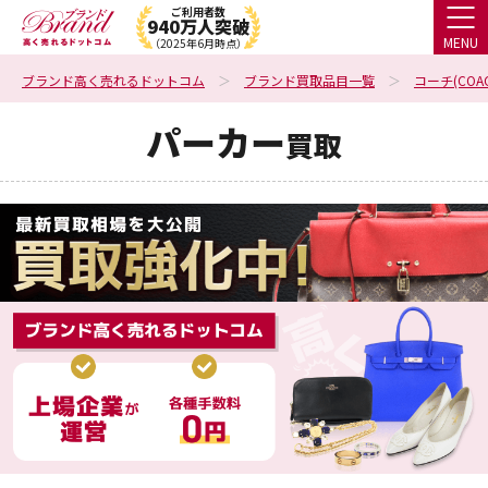
ご利用者数
940万人突破
MENU
（2025年6月時点）
ブランド高く売れるドットコム
ブランド買取品目一覧
コーチ(COAC
パーカー
買取