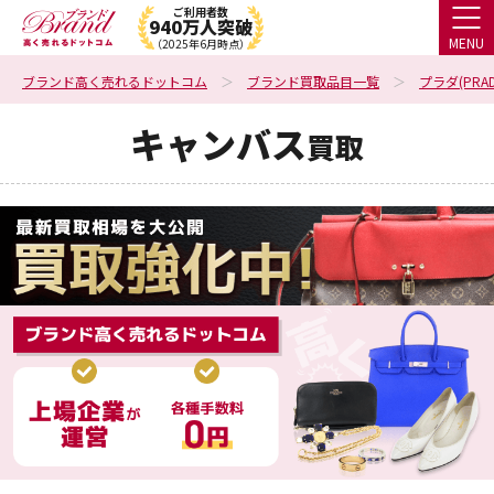
ご利用者数
940万人突破
MENU
（2025年6月時点）
ブランド高く売れるドットコム
ブランド買取品目一覧
プラダ(PRAD
キャンバス
買取