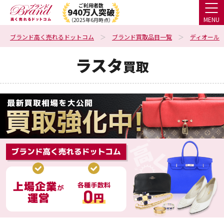
ご利用者数
940万人突破
MENU
（2025年6月時点）
ブランド高く売れるドットコム
ブランド買取品目一覧
ディオール
ラスタ
買取