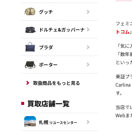
グッチ
フェミ
ドルチェ&ガッバーナ
トコム
「気に
プラダ
「数年
といっ
ポーター
東証プ
取扱商品をもっと見る
Car
す。
買取店舗一覧
当店で
Web
札幌
リユースセンター