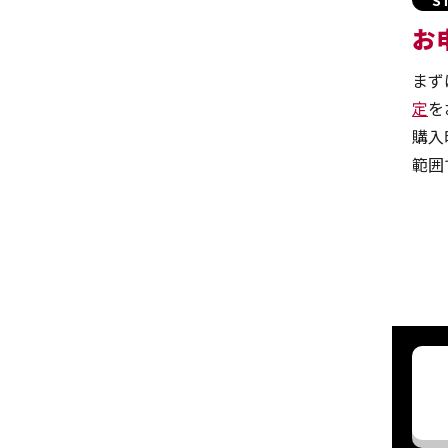
お
まず
定
を
購入
範囲