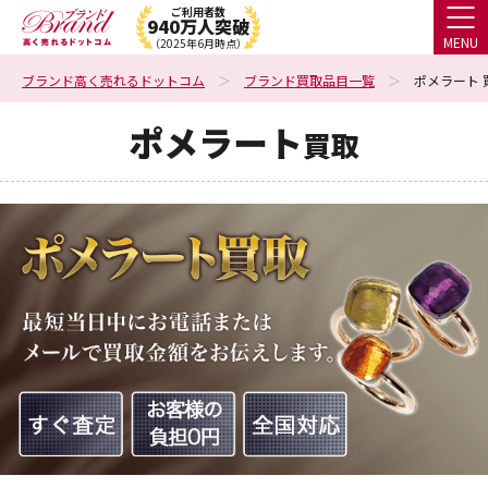
ご利用者数
940万人突破
MENU
（2025年6月時点）
ブランド高く売れるドットコム
ブランド買取品目一覧
ポメラート 
ポメラート
買取