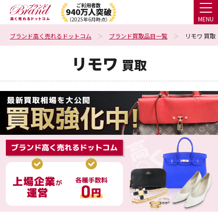
ご利用者数
940万人突破
MENU
（2025年6月時点）
ブランド高く売れるドットコム
ブランド買取品目一覧
リモワ 買取
リモワ
買取