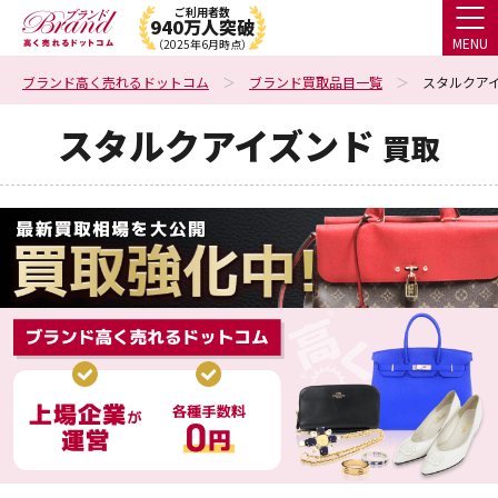
ご利用者数
940万人突破
MENU
（2025年6月時点）
ブランド高く売れるドットコム
ブランド買取品目一覧
スタルクアイ
スタルクアイズンド
買取