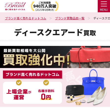
ご利用者数
940万人突破
MENU
（2025年6月時点）
ブランド高く売れるドットコム
ブランド買取品目一覧
ディースクエ
ディースクエアード
買取