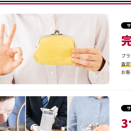
サ
ブラ
査定
お客
サ