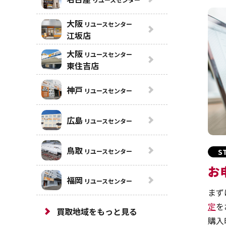
大阪
リユースセンター
江坂店
大阪
リユースセンター
東住吉店
神戸
リユースセンター
広島
リユースセンター
鳥取
リユースセンター
ST
お
福岡
リユースセンター
まず
定
を
買取地域をもっと見る
購入