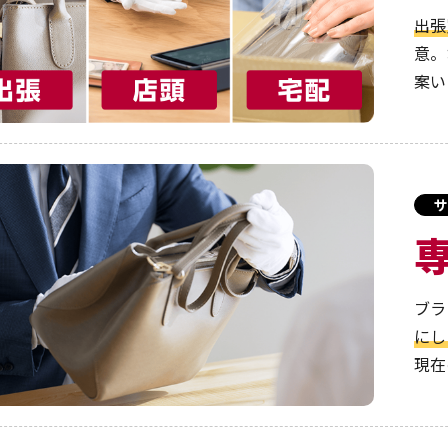
出張
意。
案い
サ
ブラ
にし
現在