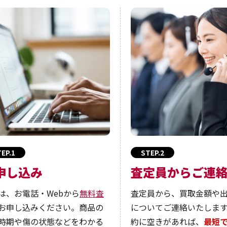
EP.1
STEP.2
申し込み
査定員からご連
は、お電話・Webから
無料査
査定員から、買取金額や
お申し込みください。商品の
についてご連絡いたしま
時期や傷の状態などをわかる
約に空きがあれば、
最短