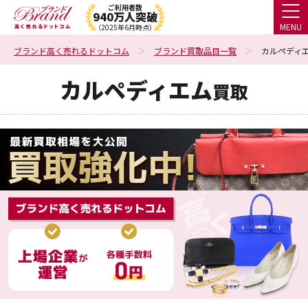
ご利用者数
940万人突破
MENU
（2025年6月時点）
ブランド高く売れるドットコム
ブランド買取品目一覧
カルペディエ
カルペディエム
買取