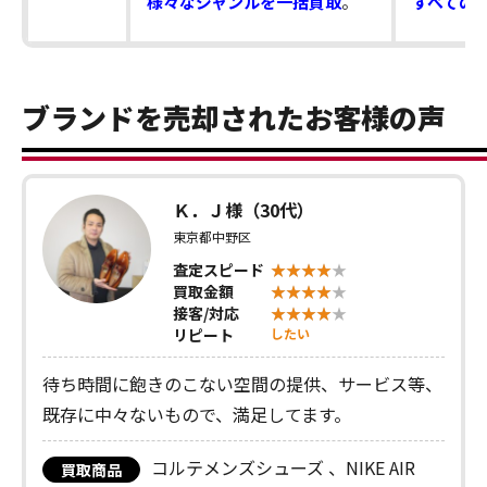
様々なジャンルを一括買取
。
すべての
ブランドを売却されたお客様の声
Ｋ．Ｊ様（30代）
東京都中野区
査定スピード
買取金額
接客/対応
リピート
したい
待ち時間に飽きのこない空間の提供、サービス等、
既存に中々ないもので、満足してます。
コルテメンズシューズ 、NIKE AIR
買取商品