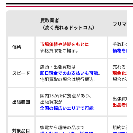
買取業者
フリマア
（高く売れるドットコム）
市場価値や時期をもとに
手数料が
価格
価格買取をご提示。
価格を自
店頭・出張買取は
売れるま
スピード
即日現金でのお支払いも可能
。
現金化ま
宅配買取の場合は銀行振込。
場合があ
国内15か所に拠点があり、
出張買取
出張範囲
出張買取が
出品者自
全国の幅広いエリアで可能
。
家電から趣味の品まで
規約に違
対象品目