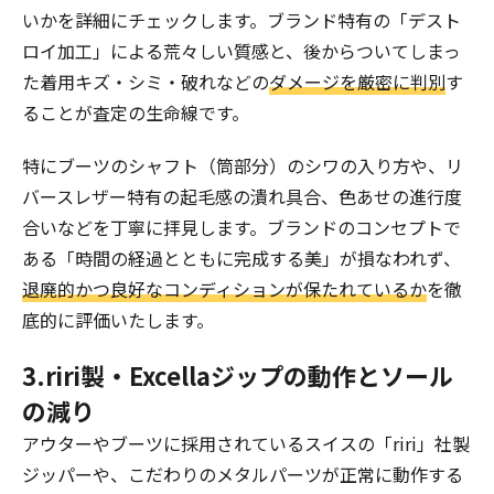
いかを詳細にチェックします。ブランド特有の「デスト
ロイ加工」による荒々しい質感と、後からついてしまっ
た着用キズ・シミ・破れなどの
ダメージを厳密に判別
す
ることが査定の生命線です。
特にブーツのシャフト（筒部分）のシワの入り方や、リ
バースレザー特有の起毛感の潰れ具合、色あせの進行度
合いなどを丁寧に拝見します。ブランドのコンセプトで
ある「時間の経過とともに完成する美」が損なわれず、
退廃的かつ良好なコンディションが保たれているか
を徹
底的に評価いたします。
3.riri製・Excellaジップの動作とソール
の減り
アウターやブーツに採用されているスイスの「riri」社製
ジッパーや、こだわりのメタルパーツが正常に動作する