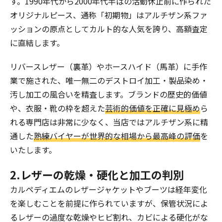
す。1990年代から2000年代半ばの活動休止前に作られた
オリジナルピース、通称「初期物」はアルチザン系ファ
ッションの原点としてカルト的な人気を誇り、高額査定
に直結します。
リバースレザー（裏革）やホースハイド（馬革）に手作
業で施された、唯一無二のデストロイ加工・製品染め・
汚し加工の風合いを精査します。ブランドの歴史的価値
や、衣服・靴の枠を超えた
芸術的価値を正確に見極め
ら
れる専門店は非常に少なく、当店ではアルチザン系に精
通した
熟練バイヤーが世界的な相場から最高峰の評価
を
いたします。
2.レザーの乾燥・硬化と加工の判別
カルペディエムのレザージャケットやブーツは経年変化
を楽しむことを前提に作られていますが、保管状況によ
るレザーの過度な乾燥やヒビ割れ、カビによる硬化がな